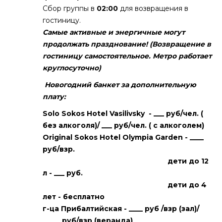
Сбор группы в
02:00
для возвращения в
гостиницу.
Самые активные и энергичные могут
продолжать празднование!
(Возвращение в
гостиницу самостоятельное. Метро работает
круглосуточно)
Новогодний банкет за дополнительную
плату:
Solo Sokos Hotel Vasilivsky
- ___ руб/чел. (
без алкоголя)/ ___ руб/чел. ( с алкоголем)
Original Sokos Hotel Olympia Garden
- ____
руб/взр.
дети до 12
л - ___ руб.
дети до 4
лет - бесплатно
г-ца Прибалтийская
- ____ руб /взр (зал)/
_____ руб/взр (веранда)