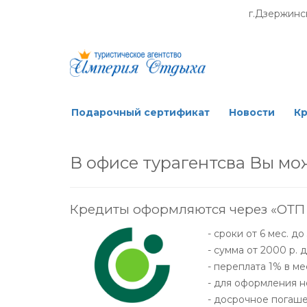
г.Дзержинск
Подарочный сертификат
Новости
К
В офисе турагентсва Вы мо
Кредиты оформляются через «ОТП
- сроки от 6 мес. до
- сумма от 2000 р. 
- переплата 1% в м
- для оформления 
- досрочное погаш