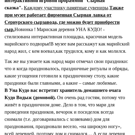
интерактивной игровой прораммой "Сырная
сказка".
Каждому участнику памятные сувениры
.
Также
при музее работает фирменная Сырная лавка от
Сернурского сырзавода, где можно будет приобрести
сыр.
Новинка ! Мариская деревня УНА КУДО! -
стилизована интерактивная площадка, красочная модель
марийского подворья!
В музее вам расскажут как марийский
народ жил, с кем воевал,как трудился, кому и как молился.
Так же вы узнаете как народ мари отмечал свои праздники:
что и когда праздновалось, праздничные ритуалы и обряды,
какие угощения готовили к праздничному столу, какие
праздники были главными, а какие – самые любимые.
В Уна Кудо вас встретит хранитель домашнего очага
Кудо Водыж (домовой).
Он очень рад гостям, потому что
живёт в праздничном доме. Дело в том, что мари для
проведения праздников, вечорок и посиделок всегда
снимали (т.е. договаривались с хозяевами) дом для
празднования, праздновали весело, «на широкую ногу»,
всей деревней, поэтому дом и снимался… А если деревня