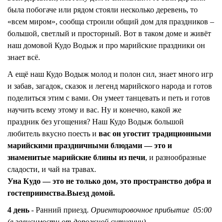
была побогаче или рядом стояли несколько деревень, то
«всем миром», сообща строили общий дом для праздников –
большой, светлый и просторный. Вот в таком доме и живёт
наш домовой Кудо Водыж и про марийские праздники он
знает всё.
А ещё наш Кудо Водыж молод и полон сил, знает много игр
и забав, загадок, сказок и легенд марийского народа и готов
поделиться этим с вами. Он умеет танцевать и петь и готов
научить всему этому и вас. Ну и конечно, какой же
праздник без угощения? Наш Кудо Водыж большой
любитель вкусно поесть и
вас он угостит традиционными
марийскими праздничными блюдами — это и
знаменитые марийские блины из печи
, и разнообразные
сладости, и чай на травах.
Уна Кудо — это не только дом, это пространство добра и
гостеприимства.
Выезд домой.
4 день
- Ранний приезд.
Ориентировочное прибытие 05:00
(в зависимости от дорожной ситуации).