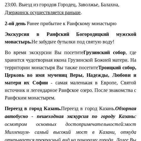
23:00.
Выезд из городов Городец, Заволжье, Балахна,
Дзержинск осуществляется раньше
.
2-ой день
Ранее прибытие к Раифскому монастырю
Экскурсия в Раифский Богородицкий мужской
монастырь.
Не забудьте бутылки под святую воду!
Во время экскурсии Вы посетите
Грузинский собор
, где
хранится чудотворная икона Грузинской Божией матери. На
территории монастыря Вы также посетите
Троицкий собор,
Церковь во имя мучениц Веры, Надежды, Любови и
матери их Софии
- самая маленькая в Европе
, Святой
источник и легендарное Раифское озеро. После знакомства с
Раифским монастырем.
Переезд в город Казань
.
Переезд в город Казань.
Обзорная
автобусно - пешеходная экскурсия по городу Казань
с
осмотром основных достопримечательностей:
мост
Миллениум
-
самый высокий мост в Казани, откуда
открывается прекрасный вид на панораму города. Далее Вы