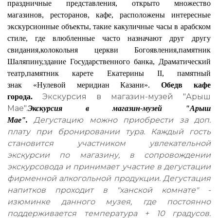
праздничные представления, открыто множество
магазинов, ресторанов, кафе, расположены интересные
экскурсионные объекты, такие как
уличные часы в арабском
стиле
, где влюбленные часто назначают друг другу
свидания,
колокольня церкви Богоявления
,
памятник
Шаляпину
,
здание Государственного банка
, Драматический
театр,
памятник карете Екатерины II
, памятный
знак
«
Нулевой меридиан Казани
».
Обед
в кафе
Экскурсия в магазин-музей "Арыш
города.
Мае".
Экскурсия в магазин-музей "Арыш
Дегустацию можно приобрести за доп.
Мае".
плату при бронировании тура. Каждый гость
становится участником увлекательной
экскурсии по магазину, в сопровождении
экскурсовода и принимает участие в дегустации
фирменной алкогольной продукции. Дегустация
напитков проходит в "ханской комнате" -
изюминке данного музея, где постоянно
поддерживается температура + 10 градусов.