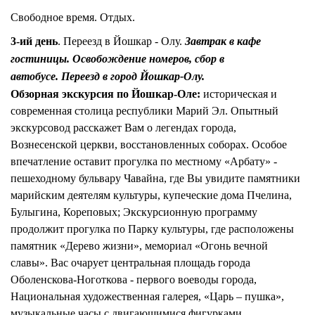
Свободное время. Отдых.
3-ий день
. Переезд в Йошкар - Олу.
Завтрак в кафе
гостиницы. Освобождение номеров, сбор в
автобусе.
Переезд в город Йошкар-Олу.
Обзорная экскурсия по Йошкар-Оле:
историческая и
современная столица республики Марий Эл. Опытный
экскурсовод расскажет Вам о легендах города,
Вознесенской церкви, восстановленных соборах. Особое
впечатление оставит прогулка по местному «Арбату» -
пешеходному бульвару Чавайна, где Вы увидите памятники
марийским деятелям культуры, купеческие дома Пчелина,
Булыгина, Кореповых; Экскурсионную программу
продолжит прогулка по Парку культуры, где расположены
памятник «Дерево жизни», мемориал «Огонь вечной
славы». Вас очарует центральная площадь города
Оболенскова-Ноготкова - первого воеводы города,
Национальная художественная галерея, «Царь – пушка»,
музыкальные часы с двигающимися фигурками,