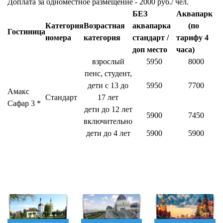
Доплата за одноместное размещение - 2000 руб./ чел.
БЕЗ
Аквапарк
Категория
Возрастная
аквапарка
(по
Гостиница
номера
категория
стандарт /
тарифу 4
доп место
часа)
взрослый
5950
8000
пенс, студент,
дети с 13 до
5950
7700
Амакс
Стандарт
17 лет
Сафар 3 *
дети до 12 лет
5900
7450
включительно
дети до 4 лет
5900
5900