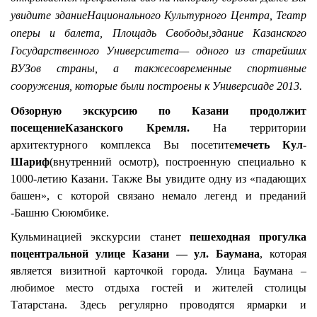
увидите здание
Национального Культурного Центра
, Театр
оперы и балета, Площадь Свободы,
здание Казанского
Государственного Университета
—
одного из старейших
ВУЗов страны, а также
современные спортивные
сооружения, которые были построены к Универсиаде 2013
.
Обзорную экскурсию по Казани продолжит
посещение
Казанского Кремля
.
На территории
архитектурного комплекса Вы посетите
мечеть Кул-
Шариф
(
внутренний осмотр), построенную специально к
1000-летию Казани. Также Вы увидите одну из
«
падающих
башен
»,
с которой связано немало легенд и преданий
-
Башню Сююмбике
.
Кульминацией экскурсии станет
пешеходная прогулка
по
центральной улице Казани — ул. Баумана
, которая
является визитной карточкой города. Улица Баумана –
любимое место отдыха гостей и жителей столицы
Татарстана. Здесь регулярно проводятся ярмарки и