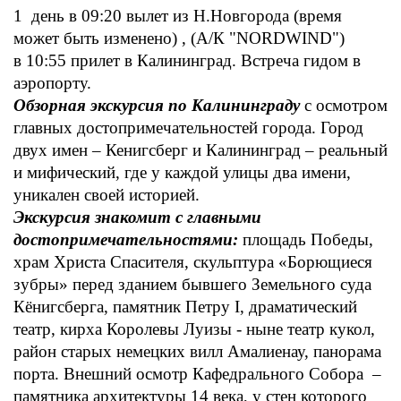
1 день
в 09:20 вылет из Н.Новгорода (время
может быть изменено) , (А/К "NORDWIND")
в 10:55 прилет в Калининград.
Встреча гидом в
аэропорту.
Обзорная экскурсия по Калининграду
с осмотром
главных достопримечательностей города. Город
двух имен – Кенигсберг и Калининград – реальный
и мифический, где у каждой улицы два имени,
уникален своей историей.
Экскурсия знакомит с главными
достопримечательностями:
площадь Победы,
храм Христа Спасителя, скульптура «Борющиеся
зубры» перед зданием бывшего Земельного суда
Кёнигсберга, памятник Петру I, драматический
театр, кирха Королевы Луизы - ныне театр кукол,
район старых немецких вилл Амалиенау, панорама
порта. Внешний осмотр Кафедрального Собора –
памятника архитектуры 14 века, у стен которого