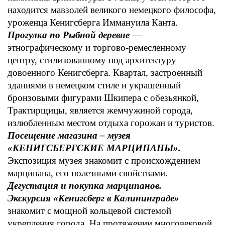
находится мавзолей великого немецкого философа,
уроженца Кенигсберга Иммануила Канта.
Прогулка по Рыбной деревне
—
этнографическому и торгово-ремесленному
центру, стилизованному под архитектуру
довоенного Кенигсберга. Квартал, застроенный
зданиями в немецком стиле и украшенный
бронзовыми фигурами Шкипера с обезьянкой,
Трактирщицы, является жемчужиной города,
излюбленным местом отдыха горожан и туристов.
Посещение магазина – музея
«КЕНИГСБЕРГСКИЕ МАРЦИПАНЫ».
Экспозиция музея знакомит с происхождением
марципана, его полезными свойствами.
Дегустация и покупка марципанов.
Экскурсия «Кенигсберг в Калининграде»
знакомит с мощной кольцевой системой
укрепления города. На протяжении многовековой