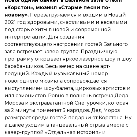
Новогодний банкет в Бальном зале отеля
«Корстон», мюзикл «Старые песни по-
новому».
Перезагружаемся и входим в Новый
2021 год здоровыми, счастливыми и веселыми
под старые хиты в новой и современной
интерпретации. Для создания
соответствующего настроения гостей Бального
зала встречает кавер-группа. Праздничную
программу открывает яркое лазерное шоу и шоу
барабанщиков. Весь вечер на сцене арт-
ведущий. Каждый музыкальный номер
новогоднего мюзикла сопровождается
выступлением шоу-балета, цирковых артистов и
иллюзионистов. Ровно в полночь встреча Деда
Мороза и экстравагантной Снегурочки, которая
за 2 минуты поменяет 5 нарядов. Дед Мороз
разыграет среди гостей подарки от Корстона. Ну
а далее уходим в танцевальный отрыв вместе с
кавер-группой «Отдельная история» и