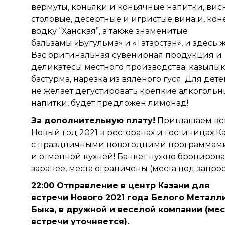
вермуты, коньяки и коньячные напитки, вис
столовые, десертные и игристые вина и, кон
водку “Ханская”, а также знаменитые
бальзамы «Бугульма» и «Татарстан», и здесь 
Вас оригинальная сувенирная продукция и
деликатесы местного производства: казылык
бастурма, нарезка из вяленого гуся. Для дете
не желает дегустировать крепкие алкоголь
напитки, будет предложен лимонад!
За дополнительную плату!
Приглашаем вс
Новый год 2021 в ресторанах и гостиницах К
с праздничными новогодними программам
и отменной кухней! Банкет нужно бронирова
заранее, места ограничены (места под запрос
22:00 Отправление в центр Казани для
встречи
Нового 2021 года Белого Металл
Быка,
в дружной и веселой компании (ме
встречи уточняется).