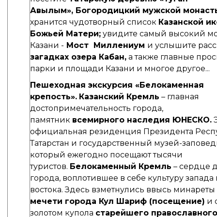
Авылым»,
Богородицкий мужской монаст
хранится чудотворный список
Казанской и
Божьей Матери;
увидите самый высокий мо
Казани -
Мост Миллениум
и услышите рас
загадках озера Кабан,
а также главные прос
парки и площади Казани и многое другое...
Пешеходная экскурсия
«Белокаменная
крепость».
Казанский Кремль
– главная
достопримечательность города,
памятник
всемирного наследия ЮНЕСКО.
Э
официальная резиденция Президента Респ
Татарстан и государственный музей-заповед
который ежегодно посещают тысячи
туристов.
Белокаменный Кремль
– сердце 
города, воплотившее в себе культуру запада
востока. Здесь взметнулись ввысь минареты
мечети города Кул Шариф (посещение)
и 
золотом купола
старейшего православног