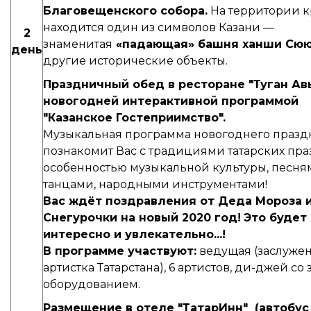
Благовещенского собора.
На территории к
находится один из символов Казани —
2
знаменитая
«падающая» башня ханши Сю
день
другие исторические объекты.
Праздничный о
бед в ресторане "Туган А
новогодней интерактивной программой
"Казанское Гостеприимство".
Музыкальная программа новогоднего празд
познакомит Вас с традициями татарских пра
особенностью музыкальной культуры, песня
танцами, народными инструментами!
Вас ждёт поздравления от Деда Мороза 
Снегурочки на новый 2020 год!
Это будет
интересно и увлекательно...!
В программе участвуют:
ведущая (заслуже
артистка Татарстана), 6 артистов, ди-джей со
оборудованием.
Размещение в отеле
"ТатарИнн"
(автобус