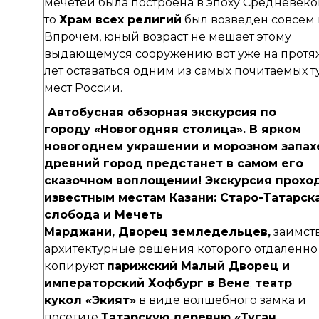
мечетей была построена в эпоху Средневеко
то
Храм всех религий
был возведен совсем 
Впрочем, юный возраст не мешает этому
выдающемуся сооружению вот уже на протя
лет оставаться одним из самых почитаемых 
мест России.
Автобусная обзорная экскурсия по
городу «Новогодняя столица».
В ярком
новогоднем украшении и морозном запахе
древний город предстанет в самом его
сказочном воплощении!
Экскурсия прохо
известным местам Казани: Старо-Татарск
слобода и Мечеть
Марджани, Дворец земледельцев,
заимст
архитектурные решения которого отдаленно
копируют
парижский Малый Дворец и
императорский Хофбург в Вене
;
театр
кукол «Экият»
в виде волшебного замка и
посетите
Татарскую деревню «Туган