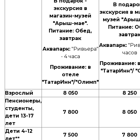
В подарок -
В подаро
экскурсия в
экскурсия в м
магазин-музей
музей "Арыш
"Арыш-мае".
Питание: О
Питание: Обед,
завтра
завтрак
Аквапарк:
"Рив
Аквапарк:
"Ривьера"
часов
- 4 часа
Проживание: 
Проживание: в
"ТатарИнн"/ 
отеле
"ТатарИнн"/"Олимп"
Взрослый
8 050
8 250
Пенсионеры,
студенты,
7 800
8 050
дети 13-17
лет
Дети 4-12
7 500
7 800
лет**