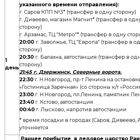
указанного времени отправления):
г. Саров КПП №3* (трансфер в одну сторону)
г. Дивеево, магазин Магнит* (трансфер в одн
сторону)
г. Арзамас, ТЦ "Метро"* (трансфер в одну стор
20:00
г.
Заволжье, ТЦ "Европа" (трансфер в о
сторону)
20:30
г.
Балахна, автостанция (трансфер в од
1
сторону)
день
21:45 г. Дзержинск, Северные ворота.
22:30
г. Н.Новгород, пр-т Ленина на остановк
«Гостиница Заречная» (со стороны к/т «Росси
23:00
г. Н.Новгород, пл.Ленина, памятник Ле
23:40
г. Кстово, автостанция
00:40
г. Лысково, напротив автостанции
* время посадки в городах (Саров, Дивеево, 
уточняется
Раннее прибытие
в ледовое царство Ра