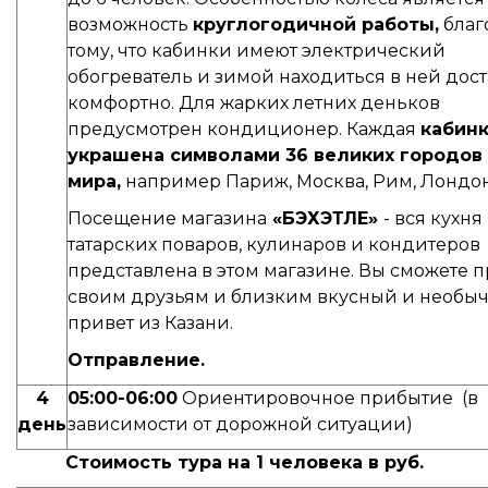
возможность
круглогодичной работы,
благ
тому, что кабинки имеют электрический
обогреватель и зимой находиться в ней дос
комфортно. Для жарких летних деньков
предусмотрен кондиционер. Каждая
кабин
украшена символами 36 великих городов
мира,
например Париж, Москва, Рим, Лондон
Посещение магазина
«БЭХЭТЛЕ»
- вся кухня
татарских поваров, кулинаров и кондитеров
представлена в этом магазине. Вы сможете 
своим друзьям и близким вкусный и необы
привет из Казани.
Отправление.
4
05:00-06:00
Ориентировочное прибытие (в
день
зависимости от дорожной ситуации)
Стоимость тура на 1 человека в руб.