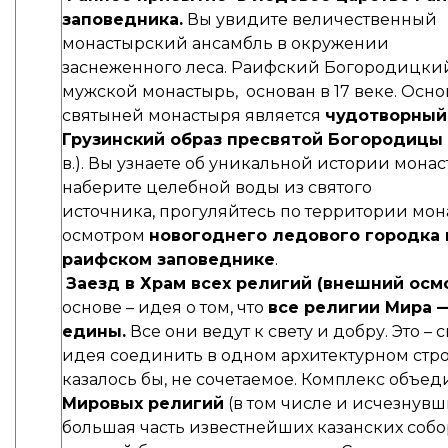
заповедника.
Вы увидите величественный
монастырский ансамбль в окружении
заснеженного леса. Раифский Богородицки
мужской монастырь, основан в 17 веке. Осн
святыней монастыря является
чудотворный
Грузинский образ пресвятой Богородицы
в.). Вы узнаете об уникальной истории монас
наберите целебной воды из святого
источника, прогуляйтесь по территории мон
осмотром
н
овогоднего ледового городка 
раифском заповеднике
.
Заезд в Храм всех религий (внешний осм
основе – идея о том, что
все религии Мира 
едины.
Все они ведут к свету и добру. Это – 
идея соединить в одном архитектурном стр
казалось бы, не сочетаемое. Комплекс объе
Мировых религий
(в том числе и исчезнувш
большая часть известнейших казанских собо