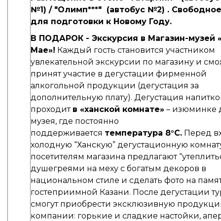
№1) /
"Олимп***"
(автобус №2) . Свободно
для подготовки к Новому Году.
В ПОДАРОК - Экскурсия в Магазин-музей
Мае»!
Каждый гость становится участником
увлекательной экскурсии по магазину и смо
принят участие в дегустации фирменной
алкогольной продукции (дегустация за
дополнительную плату). Дегустация напитко
проходит
в «ханской комнате»
– изюминке 
музея, где постоянно
поддерживается
температура 8°С.
Перед в
холодную “Ханскую” дегустационную комнат
посетителям магазина предлагают “утеплить
душегреями на меху с богатым декоров в
национальном стиле и сделать фото на памят
гостеприимной Казани. После дегустации т
смогут приобрести эксклюзивную продукц
компании: горькие и сладкие настойки, апе