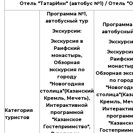
Отель "ТатарИнн"
(автобус №1) /
Отель "О
Программа №1,
автобусный тур
Программа
Экскурсии:
автобусный
Экскурсия в
Экскурси
Раифский
Экскурси
монастырь,
Раифски
Обзорная
монастыр
экскурсия по
Обзорная экс
городу
по горо
"Новогодняя
"Новогод
столица"(Казанский
столица"(Каз
Кремль, Мечеть),
Кремль, Меч
Интерактивной
Интеракти
Категория
программой
программ
туристов
"Казанское
"Казанск
Гостеприимство",
Гостеприимс